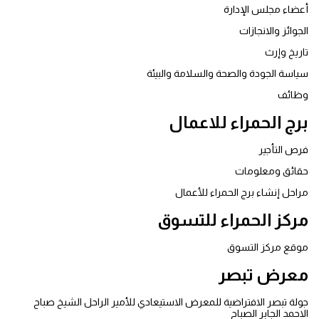
أعضاء مجلس الإدارة
الجوائز والانجازات
تاريخ وإرث
ﺳﻴﺎﺳﺔ اﻟﺠﻮدة واﻟﺼﺤﺔ واﻟﺴﻼﻣﺔ واﻟﺒﻴﺌﺔ
وظائف
برج الحمراء للاعمال
فرص التأجير
حقائق ومعلومات
مراحل إنشاء برج الحمراء للأعمال
مركز الحمراء للتسوق
موقع مركز التسوق
معرض تبصر
جولة تبصر الافتراضية للمعرض الاستيعادي للأمير الراحل الشيخ صباح
الاحمد الجابر الصباح