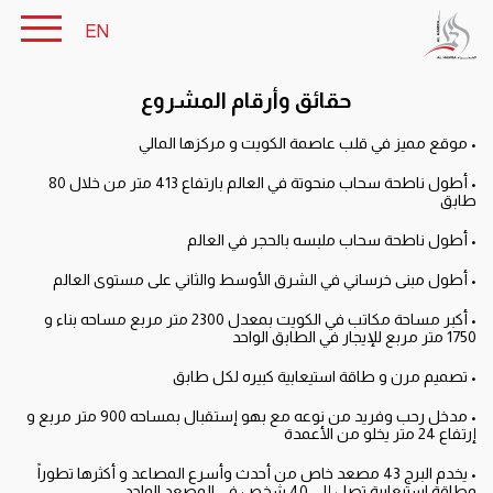
EN
حقائق وأرقام المشروع
• موقع مميز في قلب عاصمة الكويت و مركزها المالي
• أطول ناطحة سحاب منحوتة في العالم بارتفاع 413 متر من خلال 80
طابق
• أطول ناطحة سحاب ملبسه بالحجر في العالم
• أطول مبنى خرساني في الشرق الأوسط والثاني على مستوى العالم
• أكبر مساحة مكاتب في الكويت بمعدل 2300 متر مربع مساحه بناء و
1750 متر مربع للإيجار في الطابق الواحد
• تصميم مرن و طاقة استيعابية كبيره لكل طابق
• مدخل رحب وفريد من نوعه مع بهو إستقبال بمساحه 900 متر مربع و
إرتفاع 24 متر يخلو من الأعمدة
• يخدم البرج 43 مصعد خاص من أحدث وأسرع المصاعد و أكثرها تطوراً
وطاقة استيعابية تصل إلى 40 شخص في المصعد الواحد