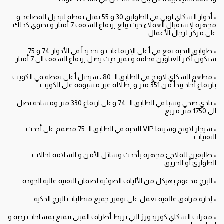
• أدوار السكاي لوبي في الطوابق 30 و 55 تمثل نقطه لتبديل المصاعد و
مجهزه لإستقبال العملاء حيث يبلغ إرتفاع السقف 7 أمتار و تحتوي كذلك
على مركز لرجال الأعمال
• طوابق النخبة تقع في أعلى الإرتفاعات و تحديداً في الأدوار 74 و 75
ستكون أكثر العناوين فخامه و تميز حيث يصل إرتفاع السقف الى 7 أمتار
• مطعم السكاي لاونج في الطابق الـ 80 ، سيحتل أعلى نقطه في الكويت
بارتفاع أخاذ يبدأ من 351 متر و إطلاله غير مسبوقه على الكويت
• نادي صحي وسبا في الطابق الـ 74 وعلى ارتفاع 330 متر ومساحة تصل
الى 1750 متر مربع
• سيجار لاونج وسينما VIP للنخبة في الطابق الـ 75 مصمم على أحدث
التقنيات
• طابقين للملاجئ مجهزه بأحدث وسائل الأمن و السلامه لحالات
الطوارئ أو الحريق
• البرج مدعوم بهيكل من الألياف الضوئيه لضمان التقنيه عاليه الجوده
• إدارة مرافق عالميه تعمل على توفير جميع متطلبات البرج الذكيه
• ممرات السكاي كوريدورز التي تربط أطراف المبنى تتمتع بمساحات رحبه و