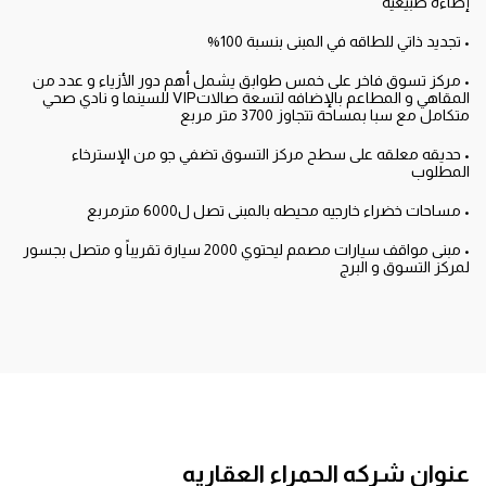
إضاءه طبيعية
• تجديد ذاتي للطاقه في المبنى بنسبة 100%
• مركز تسوق فاخر على خمس طوابق يشمل أهم دور الأزياء و عدد من
المقاهي و المطاعم بالإضافه لتسعة صالاتVIP للسينما و نادي صحي
متكامل مع سبا بمساحة تتجاوز 3700 متر مربع
• حديقه معلقه على سطح مركز التسوق تضفي جو من الإسترخاء
المطلوب
• مساحات خضراء خارجيه محيطه بالمبنى تصل ل6000 مترمربع
• مبنى مواقف سيارات مصمم ليحتوي 2000 سيارة تقريباً و متصل بجسور
لمركز التسوق و البرج
عنوان شركه الحمراء العقاريه