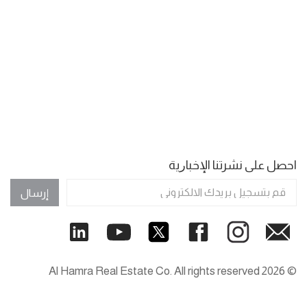
اﺣﺼﻞ ﻋﻠﻰ ﻧﺸﺮﺗﻨﺎ اﻹﺧﺒﺎﺭﻳﺔ
إرسال
© 2026 Al Hamra Real Estate Co. All rights reserved