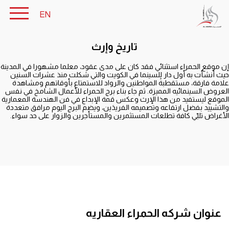
EN
تاريخ وإرث
إن موقع الحمراء استثنائي فقد كان على مدى عقود، معلما مشهورا في المدينة
حيث أنشأت به أول دار للسينما في الكويت والتي شكلت منذ عشرات السنين
علامة فارقة، مستقطبةً المواطنين والرواد للاستمتاع بأوقاتهم ومشاهدة
العروض السينمائيه المميزة. ثم جاء بناء برج الحمراء للأعمال الشامخ في نفس
الموقع ليستفيد من هذا الإرث وعكس قمة الإبداع في فن الهندسة المعمارية
والتشييد بفضل ارتفاعه وتصميمه الفريدَين، ويضم البرج اليوم مرافق متعددة
الأغراض تلبّي كافة تطلعات المستثمرين والمستأجرين والزوار على حد سواء.
عنوان شركه الحمراء العقاريه