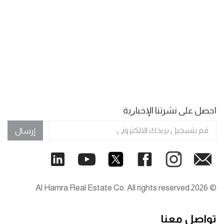
اﺣﺼﻞ ﻋﻠﻰ ﻧﺸﺮﺗﻨﺎ اﻹﺧﺒﺎﺭﻳﺔ
إرسال
© 2026 Al Hamra Real Estate Co. All rights reserved
تواصل معنا